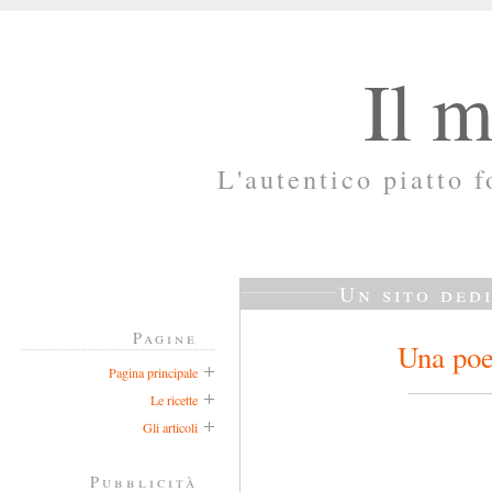
Il m
L'autentico piatto f
Un sito ded
Pagine
Una poe
Pagina principale
Le ricette
Gli articoli
Pubblicità