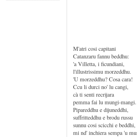
M'atri cosi capitani
Catanzaru fannu beddhu:
'a Villetta, i ficundiani,
l'illustrissimu morzeddhu.
'U morzeddhu? Cosa cara!
Ccu li durci no' lu cangi,
cà ti senti recrijara
pemma fai lu mungi-mangi.
Pipareddhu e dijuneddhi,
suffritteddhu e brodu russu
sunnu cosi scicchi e beddhi,
mi nd' inchiera sempa 'u mu